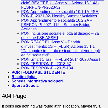
ciclo” REACT EU – Asse V – Azione 13.1.4A-
FESRPON-PI-2023-32
PON Apprendimento e socialità 10.1.1A-FSE-
PON-PI-2021-92- Healthy Summer Activities
PON Apprendimento e socialità 10.2.2A –
FSEPON-PI-2021-115 – Summer Bridge
Activities
PON Inclusione sociale e lotta al disagio – 2a
edizione FSE ASSE I
PON REACT EU Asse V – Priorità
d’investimento: 13i – (FESR) Azione 13.1.1
“Cablaggio strutturato e sicuro all’interno degli
edifici scolastici”
PON Smart Class II – FESR 2014-2020 Asse I
PON FESRPON-PI- 2018-57
PON FESRPON-PI- 2015-134
PORTFOLIO ASL STUDENTE
Ricette digitali
Scheda informativa scioperi
Sport a Scuola
404 Page
It looks like nothing was found at this location. Maybe try a