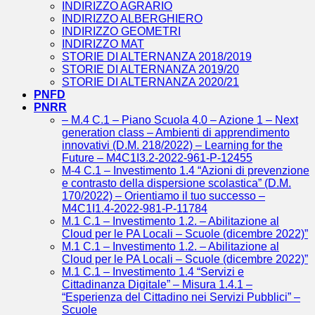
INDIRIZZO AGRARIO
INDIRIZZO ALBERGHIERO
INDIRIZZO GEOMETRI
INDIRIZZO MAT
STORIE DI ALTERNANZA 2018/2019
STORIE DI ALTERNANZA 2019/20
STORIE DI ALTERNANZA 2020/21
PNFD
PNRR
– M.4 C.1 – Piano Scuola 4.0 – Azione 1 – Next
generation class – Ambienti di apprendimento
innovativi (D.M. 218/2022) – Learning for the
Future – M4C1I3.2-2022-961-P-12455
M-4 C.1 – Investimento 1.4 “Azioni di prevenzione
e contrasto della dispersione scolastica” (D.M.
170/2022) – Orientiamo il tuo successo –
M4C1I1.4-2022-981-P-11784
M.1 C.1 – Investimento 1.2. – Abilitazione al
Cloud per le PA Locali – Scuole (dicembre 2022)”
M.1 C.1 – Investimento 1.2. – Abilitazione al
Cloud per le PA Locali – Scuole (dicembre 2022)”
M.1 C.1 – Investimento 1.4 “Servizi e
Cittadinanza Digitale” – Misura 1.4.1 –
“Esperienza del Cittadino nei Servizi Pubblici” –
Scuole