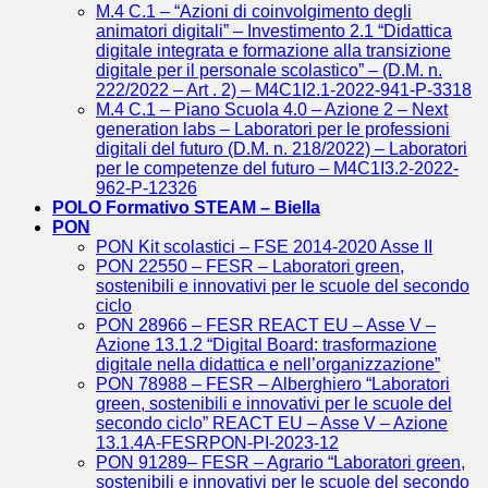
M.4 C.1 – “Azioni di coinvolgimento degli
animatori digitali” – Investimento 2.1 “Didattica
digitale integrata e formazione alla transizione
digitale per il personale scolastico” – (D.M. n.
222/2022 – Art . 2) – M4C1I2.1-2022-941-P-3318
M.4 C.1 – Piano Scuola 4.0 – Azione 2 – Next
generation labs – Laboratori per le professioni
digitali del futuro (D.M. n. 218/2022) – Laboratori
per le competenze del futuro – M4C1I3.2-2022-
962-P-12326
POLO Formativo STEAM – Biella
PON
PON Kit scolastici – FSE 2014-2020 Asse II
PON 22550 – FESR – Laboratori green,
sostenibili e innovativi per le scuole del secondo
ciclo
PON 28966 – FESR REACT EU – Asse V –
Azione 13.1.2 “Digital Board: trasformazione
digitale nella didattica e nell’organizzazione”
PON 78988 – FESR – Alberghiero “Laboratori
green, sostenibili e innovativi per le scuole del
secondo ciclo” REACT EU – Asse V – Azione
13.1.4A-FESRPON-PI-2023-12
PON 91289– FESR – Agrario “Laboratori green,
sostenibili e innovativi per le scuole del secondo