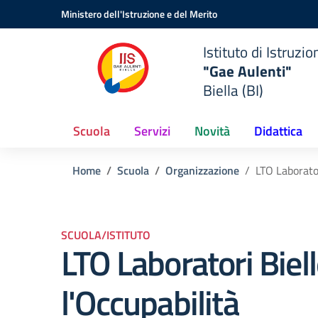
Vai ai contenuti
Vai al menu di navigazione
Vai al footer
Ministero dell'Istruzione e del Merito
Istituto di Istruzi
"Gae Aulenti"
Biella (BI)
Scuola
Servizi
Novità
Didattica
Home
Scuola
Organizzazione
LTO Laborator
SCUOLA/ISTITUTO
LTO Laboratori Biell
l'Occupabilità