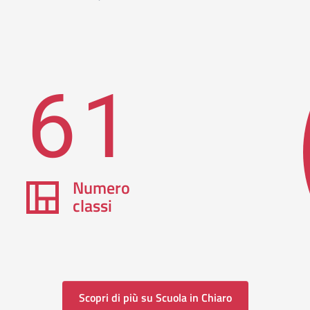
61
Numero
classi
Scopri di più su Scuola in Chiaro