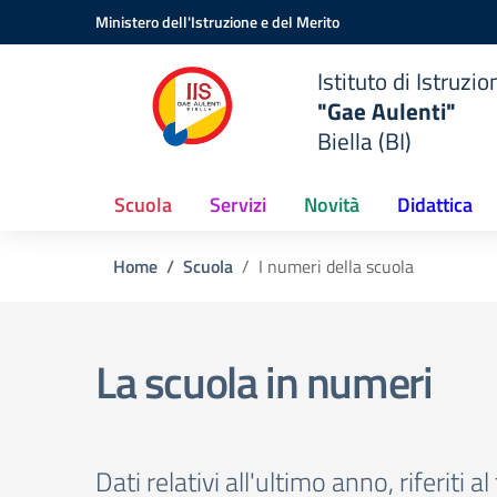
Vai ai contenuti
Vai al menu di navigazione
Vai al footer
Ministero dell'Istruzione e del Merito
Istituto di Istruzi
"Gae Aulenti"
Biella (BI)
Scuola
Servizi
Novità
Didattica
Home
Scuola
I numeri della scuola
La scuola in numeri
Dati relativi all'ultimo anno, riferiti al 