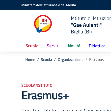
Vai ai contenuti
Vai al menu di navigazione
Vai al footer
Ministero dell'Istruzione e del Merito
Istituto di Istruzi
"Gae Aulenti"
Biella (BI)
Scuola
Servizi
Novità
Didattica
Home
Scuola
Organizzazione
Erasmus+
SCUOLA/ISTITUTO
Erasmus+
Il nostro Istituto fa parte del Consorzio