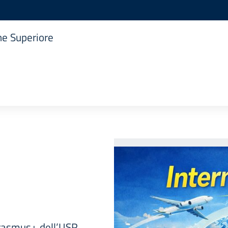
one Superiore
 Erasmus+ dell’USR