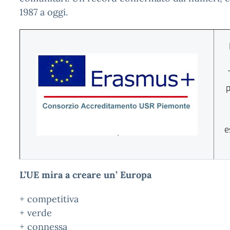
1987 a oggi.
p
e
L’UE mira a creare un’ Europa
+ competitiva
+ verde
+ connessa