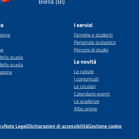
Biella (BI)
la
I servizi
zione
Famiglie e studenti
Personale scolastico
ne
Percorsi di studio
della scuola
Le novità
della scuola
Le notizie
azione
I comunicati
Le circolari
Calendario eventi
Le scadenze
Albo online
cy
Note Legali
Dichiarazioni di accessibilità
Gestione cookie