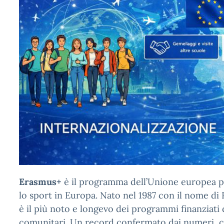
Erasmus+
è il programma dell’Unione europea per
lo sport in Europa. Nato nel 1987 con il nome d
è il più noto e longevo dei programmi finanziati d
comunitari. Un record confermato dai numeri, co