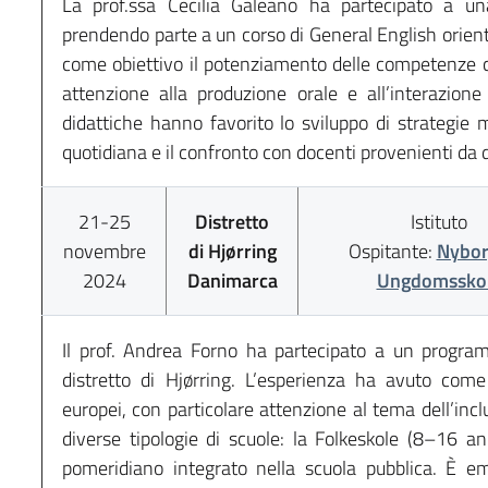
La prof.ssa Cecilia Galeano ha partecipato a un
prendendo parte a un corso di General English orien
come obiettivo il potenziamento delle competenze co
attenzione alla produzione orale e all’interazione 
didattiche hanno favorito lo sviluppo di strategie me
quotidiana e il confronto con docenti provenienti da d
21-25
Distretto
Istituto
novembre
di Hjørring
Ospitante:
Nybo
2024
Danimarca
Ungdomssko
Il prof. Andrea Forno ha partecipato a un progr
distretto di Hjørring. L’esperienza ha avuto come 
europei, con particolare attenzione al tema dell’incl
diverse tipologie di scuole: la Folkeskole (8–16 
pomeridiano integrato nella scuola pubblica. È eme