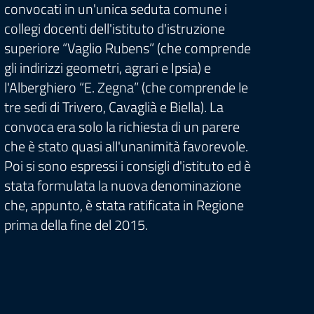
convocati in un'unica seduta comune i
dell’
collegi docenti dell'istituto d'istruzione
alle s
superiore “Vaglio Rubens” (che comprende
opera
gli indirizzi geometri, agrari e Ipsia) e
proce
l'Alberghiero “E. Zegna” (che comprende le
di ri
tre sedi di Trivero, Cavaglià e Biella). La
istru
convoca era solo la richiesta di un parere
coinv
che è stato quasi all'unanimità favorevole.
finan
Poi si sono espressi i consigli d'istituto ed è
fiore 
stata formulata la nuova denominazione
in cui
che, appunto, è stata ratificata in Regione
degli
prima della fine del 2015.
corsi
Con l
dell’i
2018,
Capof