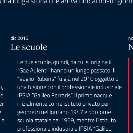
Una lunga storia che arriva fino ai nostri giorn
dic 2016
n
Le scuole
N
Le due scuole, quindi, da cui si origina il
“Gae Aulenti” hanno un lungo passato. Il
“Vaglio Rubens” fu già nel 2010 oggetto di
o,
una fusione con il professionale industriale
 e
IPSIA “Galileo Ferraris”. Il primo nacque
er
inizialmente come istituto privato per
e
geometri nel lontano 1947 e poi come
 e
scuola statale dal 1969, mentre l’istituto
professionale industriale IPSIA “Galileo