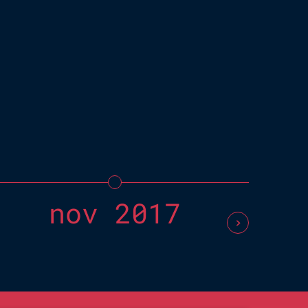
nazio
certi
nell’
Compe
nov 2017