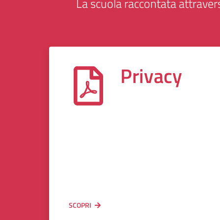
La scuola raccontata attravers
Privacy
SCOPRI