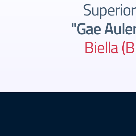
Superio
"Gae Aulen
Biella (B