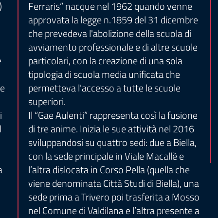
)
Ferraris” nacque nel 1962 quando venne
approvata la legge n.1859 del 31 dicembre
che prevedeva l'abolizione della scuola di
avviamento professionale e di altre scuole
e
particolari, con la creazione di una sola
tipologia di scuola media unificata che
re
permetteva l'accesso a tutte le scuole
superiori.
i
Il “Gae Aulenti” rappresenta così la fusione
l
di tre anime. Inizia le sue attività nel 2016
sviluppandosi su quattro sedi: due a Biella,
con la sede principale in Viale Macallè e
a
l’altra dislocata in Corso Pella (quella che
viene denominata Città Studi di Biella), una
sede prima a Trivero poi trasferita a Mosso
nel Comune di Valdilana e l’altra presente a