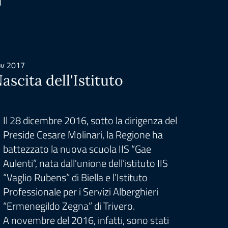
i
ov 2017
set 2018
ascita dell'Istituto
Labo
l’Occ
Biell
Il 28 dicembre 2016, sotto la dirigenza del
Preside Cesare Molinari, la Regione ha
Nel 2
battezzato la nuova scuola IIS “Gae
per l
Aulenti”, nata dall'unione dell’istituto IIS
ovver
“Vaglio Rubens” di Biella e l’Istituto
enoga
Professionale per i Servizi Alberghieri
Macal
“Ermenegildo Zegna” di Trivero.
conce
A novembre del 2016, infatti, sono stati
Buona