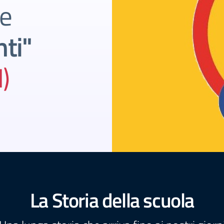
re
ti"
I)
La Storia della scuola