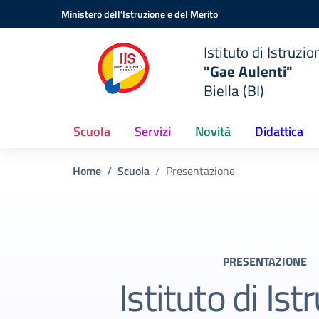
Vai ai contenuti
Vai al menu di navigazione
Vai al footer
Ministero dell'Istruzione e del Merito
Istituto di Istruzi
"Gae Aulenti"
Biella (BI)
Scuola
Servizi
Novità
Didattica
Home
Scuola
Presentazione
PRESENTAZIONE
Istituto di Ist