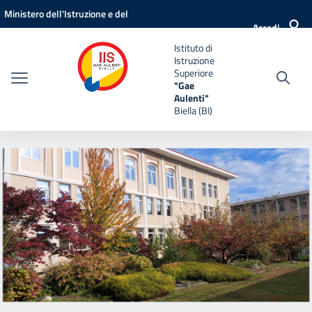
Vai ai contenuti
Vai al menu di navigazione
Vai al footer
Ministero dell'Istruzione e del
Accedi
Merito
Istituto di
Istruzione
Superiore
"Gae
Aulenti"
Biella (BI)