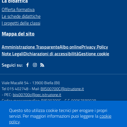
La didattica
Offerta formativa
Le schede didattiche
I progetti delle classi
Mappa del sito
Amministrazione Trasparente
Albo online
Privacy Policy
Note Legali
Dichiarazioni di accessibilità
Gestione cookie
Seguici su:
Viale Macallè 54
-
13900 Biella (BI)
Tel 015 402748
- Mail:
BIIS00700C@istruzione.it
- PEC:
biis00700c@pec.istruzione.it
Codice meccanografico: BIIS00700C
- C.F. 90067580028
Questo sito utilizza cookie tecnici per erogare i propri
servizi.
Per maggiori informazioni puoi leggere la
cookie
Concept & Design by
Designers Italia
policy
.
Sito web realizzato con CMS
SCUOLASTICO