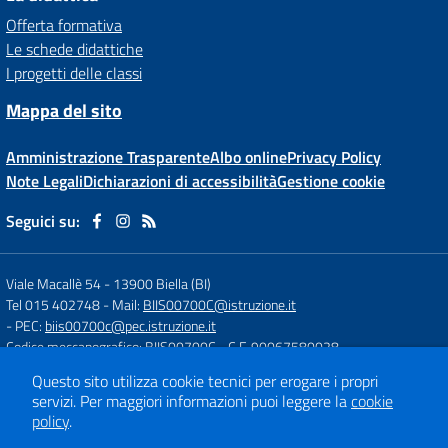
Offerta formativa
Le schede didattiche
I progetti delle classi
Mappa del sito
Amministrazione Trasparente
Albo online
Privacy Policy
Note Legali
Dichiarazioni di accessibilità
Gestione cookie
Seguici su:
Viale Macallè 54
-
13900 Biella (BI)
Tel 015 402748
- Mail:
BIIS00700C@istruzione.it
- PEC:
biis00700c@pec.istruzione.it
Codice meccanografico: BIIS00700C
- C.F. 90067580028
Questo sito utilizza cookie tecnici per erogare i propri
servizi.
Per maggiori informazioni puoi leggere la
cookie
Concept & Design by
Designers Italia
policy
.
Sito web realizzato con CMS
SCUOLASTICO