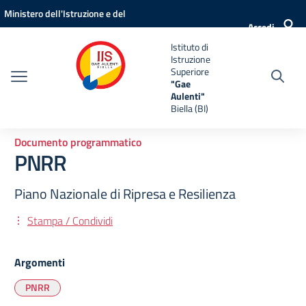
Vai ai contenuti
Vai al menu di navigazione
Vai al footer
Ministero dell'Istruzione e del
Accedi
Merito
Istituto di
Istruzione
Superiore
"Gae
Aulenti"
Biella (BI)
Documento programmatico
PNRR
Piano Nazionale di Ripresa e Resilienza
Stampa / Condividi
Argomenti
PNRR