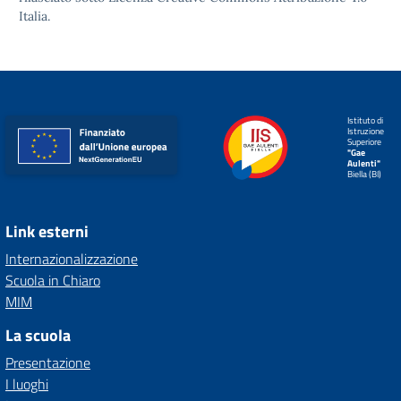
Italia.
Istituto di
Istruzione
Superiore
"Gae
Aulenti"
Biella (BI)
Link esterni
Internazionalizzazione
Scuola in Chiaro
MIM
La scuola
Presentazione
I luoghi