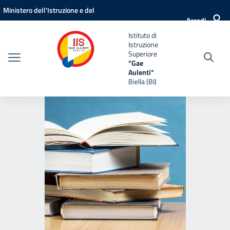
Vai ai contenuti
Vai al menu di navigazione
Vai al footer
Ministero dell'Istruzione e del
Accedi
Merito
Istituto di
Istruzione
Superiore
"Gae
Aulenti"
Biella (BI)