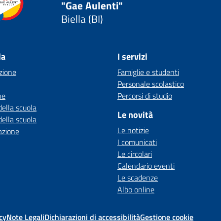
"Gae Aulenti"
Biella (BI)
la
I servizi
zione
Famiglie e studenti
Personale scolastico
ne
Percorsi di studio
della scuola
Le novità
della scuola
Le notizie
azione
I comunicati
Le circolari
Calendario eventi
Le scadenze
Albo online
cy
Note Legali
Dichiarazioni di accessibilità
Gestione cookie