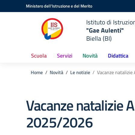
Vai ai contenuti
Vai al menu di navigazione
Vai al footer
Ministero dell'Istruzione e del Merito
Istituto di Istruzi
"Gae Aulenti"
Biella (BI)
Scuola
Servizi
Novità
Didattica
Home
Novità
Le notizie
Vacanze natalizie
Vacanze natalizie A
2025/2026