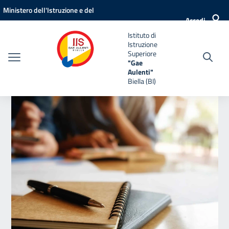
Vai ai contenuti
Vai al menu di navigazione
Vai al footer
Ministero dell'Istruzione e del
Accedi
Merito
Istituto di
Istruzione
Superiore
"Gae
Aulenti"
Biella (BI)