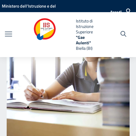
Vai ai contenuti
Vai al menu di navigazione
Vai al footer
Ministero dell'Istruzione e del
Accedi
Merito
Istituto di
Istruzione
Superiore
"Gae
Aulenti"
Biella (BI)