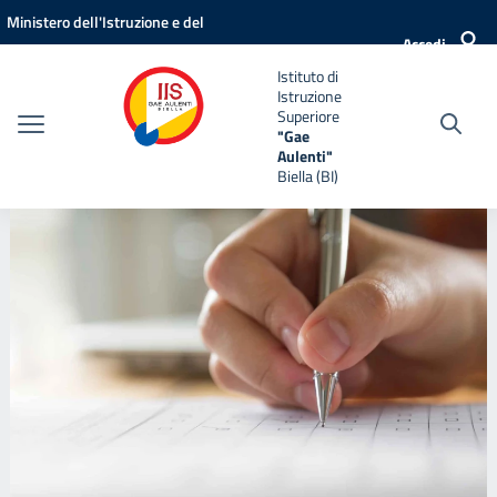
Vai ai contenuti
Vai al menu di navigazione
Vai al footer
Ministero dell'Istruzione e del
Accedi
Merito
Istituto di
Istruzione
Superiore
"Gae
Aulenti"
Biella (BI)