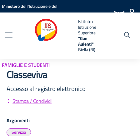
Vai ai contenuti
Vai al menu di navigazione
Vai al footer
Ministero dell'Istruzione e del
Accedi
Merito
Istituto di
Istruzione
Superiore
"Gae
Aulenti"
Biella (BI)
FAMIGLIE E STUDENTI
Classeviva
Accesso al registro elettronico
Stampa / Condividi
Argomenti
Servizio