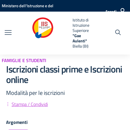
Vai ai contenuti
Vai al menu di navigazione
Vai al footer
Ministero dell'Istruzione e del
Accedi
Merito
Istituto di
Istruzione
Superiore
"Gae
Aulenti"
Biella (BI)
FAMIGLIE E STUDENTI
Iscrizioni classi prime e Iscrizioni
online
Modalità per le iscrizioni
Stampa / Condividi
Argomenti