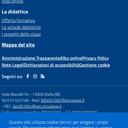
Albo online
La didattica
Offerta formativa
Le schede didattiche
I progetti delle classi
Mappa del sito
Amministrazione Trasparente
Albo online
Privacy Policy
Note Legali
Dichiarazioni di accessibilità
Gestione cookie
Seguici su:
Viale Macallè 54
-
13900 Biella (BI)
Tel 015 402748
- Mail:
BIIS00700C@istruzione.it
- PEC:
biis00700c@pec.istruzione.it
Codice meccanografico: BIIS00700C
- C.F. 90067580028
Questo sito utilizza cookie tecnici per erogare i propri
servizi.
Per maggiori informazioni puoi leggere la
cookie